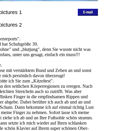
pictures 1
pictures 2
enreports".
nd hat Schuhgröße 39.
 ohne" und „blutjung", denn Sie wusste nicht was
nfans, unter uns gesagt, einfach ein muss!!!
e.
ose mit verstärktem Bund und Zehen an und sonst
abe mich persönlich davon überzeugt!
te ich Sie zum „Kitzeltest".
 an den seitlichen Körperregionen zu erregen. Nach
eichten Streicheln auch so zutrifft. Was aber
 flinken Finger in die empfindsamen Rippen und
uer abgebe. Dabei berühre ich auch ab und an und
e Scham. Dann bekomme ich auf einmal richtig Lust
 meine Finger zu nehmen. Sofort lasse ich meine
i ziehe ich ab und an Ihre Fußsohle schön stramm.
 Dann setzte ich mich wieder auf Ihren schlanken
ele schön Klavier auf Ihrem super schönen Ober-