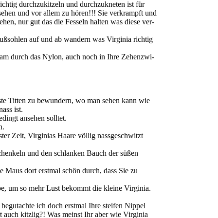
ichtig durchzukitzeln und durchzukneten ist für
ehen und vor allem zu hören!!! Sie verkrampft und
en, nur gut das die Fesseln halten was diese ver-
ußsohlen auf und ab wandern was Virginia richtig
sam durch das Nylon, auch noch in Ihre Zehenzwi-
este Titten zu bewundern, wo man sehen kann wie
ass ist.
edingt ansehen solltet.
n.
ster Zeit, Virginias Haare völlig nassgeschwitzt
chenkeln und den schlanken Bauch der süßen
üße Maus dort erstmal schön durch, dass Sie zu
be, um so mehr Lust bekommt die kleine Virginia.
gutachte ich doch erstmal Ihre steifen Nippel
rt auch kitzlig?! Was meinst Ihr aber wie Virginia