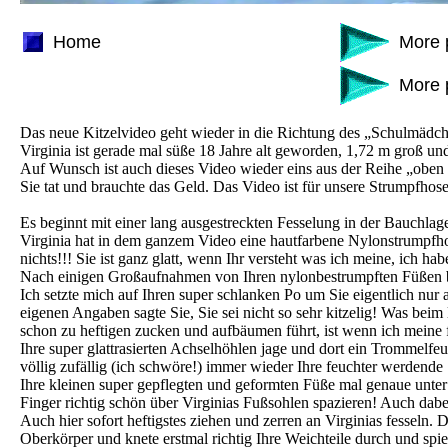
Home
More 
More 
Das neue Kitzelvideo geht wieder in die Richtung des „Schulmädch
Virginia ist gerade mal süße 18 Jahre alt geworden, 1,72 m groß u
Auf Wunsch ist auch dieses Video wieder eins aus der Reihe „oben
Sie tat und brauchte das Geld. Das Video ist für unsere Strumpfhose
Es beginnt mit einer lang ausgestreckten Fesselung in der Bauchlag
Virginia hat in dem ganzem Video eine hautfarbene Nylonstrumpfh
nichts!!! Sie ist ganz glatt, wenn Ihr versteht was ich meine, ich h
Nach einigen Großaufnahmen von Ihren nylonbestrumpften Füßen bit
Ich setzte mich auf Ihren super schlanken Po um Sie eigentlich nur
eigenen Angaben sagte Sie, Sie sei nicht so sehr kitzelig! Was beim l
schon zu heftigen zucken und aufbäumen führt, ist wenn ich meine
Ihre super glattrasierten Achselhöhlen jage und dort ein Trommelfe
völlig zufällig (ich schwöre!) immer wieder Ihre feuchter werdend
Ihre kleinen super gepflegten und geformten Füße mal genaue unter
Finger richtig schön über Virginias Fußsohlen spazieren! Auch dabe
Auch hier sofort heftigstes ziehen und zerren an Virginias fesseln.
Oberkörper und knete erstmal richtig Ihre Weichteile durch und spi