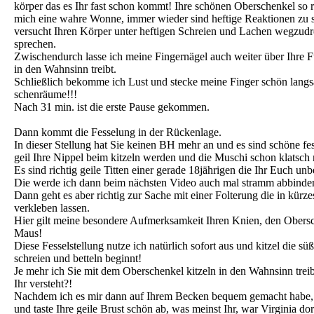
körper das es Ihr fast schon kommt! Ihre schönen Oberschenkel so r
mich eine wahre Wonne, immer wieder sind heftige Reaktionen zu s
versucht Ihren Körper unter heftigen Schreien und Lachen wegzudreh
sprechen.
Zwischendurch lasse ich meine Fingernägel auch weiter über Ihre F
in den Wahnsinn treibt.
Schließlich bekomme ich Lust und stecke meine Finger schön lang
schenräume!!!
Nach 31 min. ist die erste Pause gekommen.
Dann kommt die Fesselung in der Rückenlage.
In dieser Stellung hat Sie keinen BH mehr an und es sind schöne f
geil Ihre Nippel beim kitzeln werden und die Muschi schon klatsch n
Es sind richtig geile Titten einer gerade 18jährigen die Ihr Euch unb
Die werde ich dann beim nächsten Video auch mal stramm abbinde
Dann geht es aber richtig zur Sache mit einer Folterung die in kürze
verkleben lassen.
Hier gilt meine besondere Aufmerksamkeit Ihren Knien, den Obers
Maus!
Diese Fesselstellung nutze ich natürlich sofort aus und kitzel die s
schreien und betteln beginnt!
Je mehr ich Sie mit dem Oberschenkel kitzeln in den Wahnsinn trei
Ihr versteht?!
Nachdem ich es mir dann auf Ihrem Becken bequem gemacht habe, be
und taste Ihre geile Brust schön ab, was meinst Ihr, war Virginia do